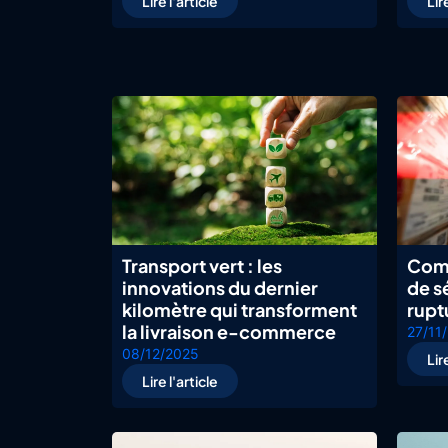
Lire l'article
Lir
Transport vert : les
Comm
innovations du dernier
de sé
kilomètre qui transforment
rup
la livraison e-commerce
27/11
08/12/2025
Lir
Lire l'article