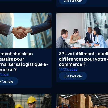
Lire l'article
ent choisir un
3PL vs fulfillment : quel
tataire pour
différences pour votre
rnaliser sa logistique e-
commerce ?
merce ?
14/05/2026
/2026
Lire l'article
e l'article