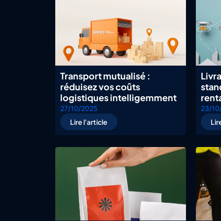
Transport mutualisé :
Livr
réduisez vos coûts
stan
logistiques intelligemment
rent
27/10/2025
23/10
Lire l'article
Lir