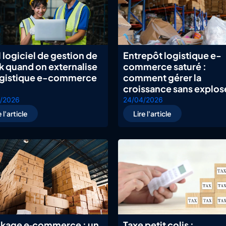
 logiciel de gestion de
Entrepôt logistique e-
k quand on externalise
commerce saturé :
ogistique e-commerce
comment gérer la
croissance sans explos
/2026
24/04/2026
e l'article
Lire l'article
kage e‑commerce : un
Taxe petit colis :