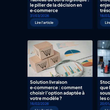
le pilier de la décision en
enje
e‑commerce
trés
31/03/2026
18/03
Lire l'article
Lir
Solution livraison
Stoc
e‑commerce : comment
que 
choisir l’option adaptée à
sous
votre modèle ?
les 
16/02/2026
20/01