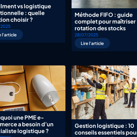
illment vs logistique
tionnelle : quelle
Méthode FIFO : guide
tion choisir ?
complet pour maîtriser 
/2025
rotation des stocks
e l'article
28/07/2025
Lire l'article
quoi une PME e-
erce a besoin d’un
Gestion logistique : 10
ialiste logistique ?
conseils essentiels pou