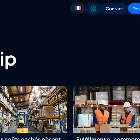
Contact
Dev
hip
s coûts cachés pèsent
Fulfillment e-commerc