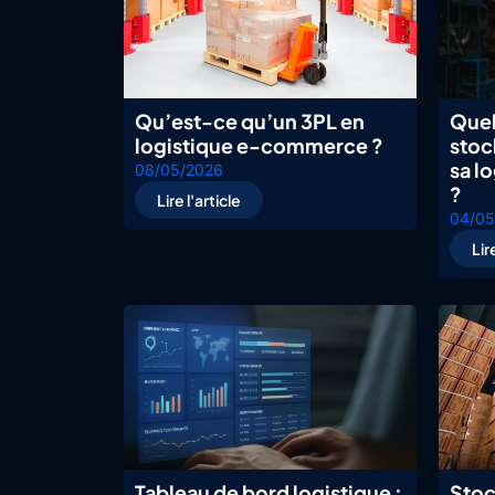
Qu’est-ce qu’un 3PL en
Quel
logistique e-commerce ?
stoc
sa l
08/05/2026
?
Lire l'article
04/05
Lir
Tableau de bord logistique :
Stoc