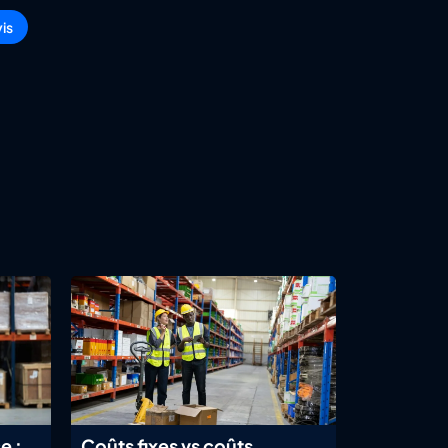
is
e :
Coûts fixes vs coûts