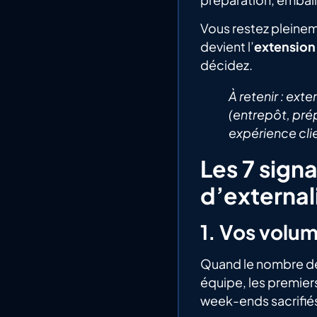
Vous restez pleinem
devient l’
extension
décidez.
À retenir : ext
(entrepôt, prép
expérience clie
Les 7 sign
d’external
1. Vos volu
Quand le nombre de
équipe, les premier
week-ends sacrifiés