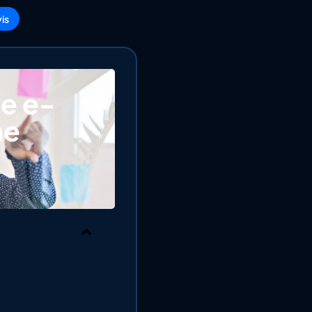
is
ue e-
ne