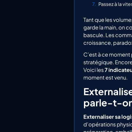
Passez à la vit
Tant que les volumes
garde la main, on co
bascule. Les comman
croissance, paradox
C’est à ce moment 
stratégique. Encore f
Voici les
7 indicate
moment est venu.
Externalis
parle-t-on
Externaliser sa log
d’opérations physi
préparation, emball