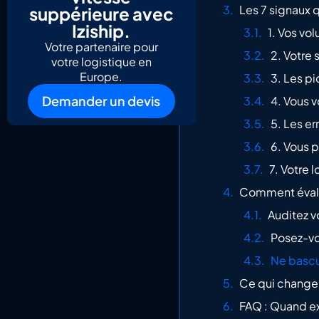
Les 7 signaux q
suppérieure avec
Iziship.
1. Vos v
Votre partenaire pour
2. Votre
votre logistique en
Europe.
3. Les pi
Demander un devis
4. Vous v
5. Les er
6. Vous 
7. Votre 
Comment évalue
Auditez v
Posez-vo
Ne bascul
Ce qui change 
FAQ : Quand ex