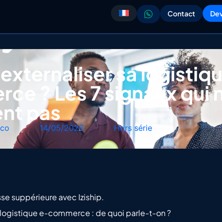
Contact
Dev
xternaliser sa logistiq
ce ? Les 7 signaux qui 
nt pas
.co
14/05/2026
Hors série
sse suppérieure avec Iziship.
a logistique e-commerce : de quoi parle-t-on ?