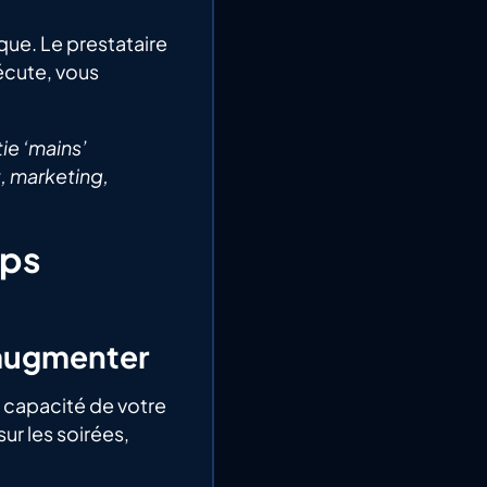
que. Le prestataire
xécute, vous
tie ‘mains’
t, marketing,
mps
’augmenter
capacité de votre
r les soirées,