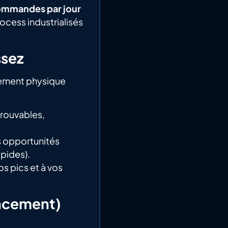
ommandes par jour
rocess industrialisés
ssez
nement physique
trouvables,
s opportunités
pides).
s pics et à vos
lancement)