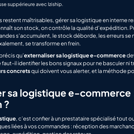
esse suppérieure avec Iziship.
 restent maîtrisables, gérer sa logistique en interne re
nnaît son stock, on contrôle la qualité d’expédition. Pu
des s’accumulent, le stock déborde, les erreurs se mu
alement, se transforme en frein.
précis qu’
externaliser sa logistique e-commerce
dev
aut-il identifier les bons signaux pour ne basculer ni tr
urs concrets
qui doivent vous alerter, et la méthode pou
er sa logistique e-commerce 
 ?
istique
, c’est confier à un prestataire spécialisé tout o
ques liées à vos commandes : réception des marchand
age, expédition, gestion des retours.