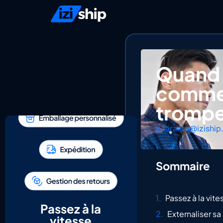
Quand e
commer
trompe
a.taranto@iziship
Sommaire
Passez à la vite
Passez à la
Externaliser s
vitesse