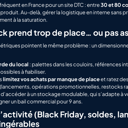
fréquent en France pour un site DTC : entre
30 et 80 c
produit. Au-delà, gérer la logistique en interne sans p
ent à la saturation.
ck prend trop de place… ou pas a
métriques pointent le même problème : un dimension
rde du local
: palettes dans les couloirs, références in
ssibles à fiabiliser.
us
limitez vos achats par manque de place
et ratez de
lancements, opérations promotionnelles, restocks ra
 d’accéder à un stockage modulable, qui s’adapte à vo
igner un bail commercial pour 9 ans.
d’activité (Black Friday, soldes, 
ingérables