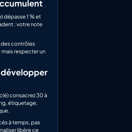
’accumulent
e) dépasse 1 % et
dent : votre note
 des contrôles
 » mais respecter un
à développer
 clé) consacrez 30 à
ng, étiquetage,
que.
cés à temps, pas
naliser libère ce