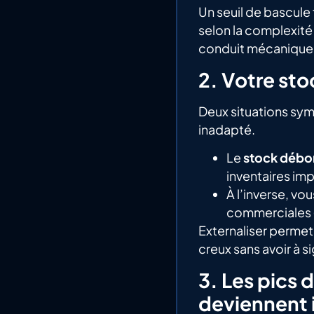
Un seuil de bascule 
selon la complexité 
conduit mécaniquem
2. Votre sto
Deux situations sy
inadapté.
Le
stock débo
inventaires impo
À l’inverse, vo
commerciales (
Externaliser permet
creux sans avoir à s
3. Les pics 
deviennent 