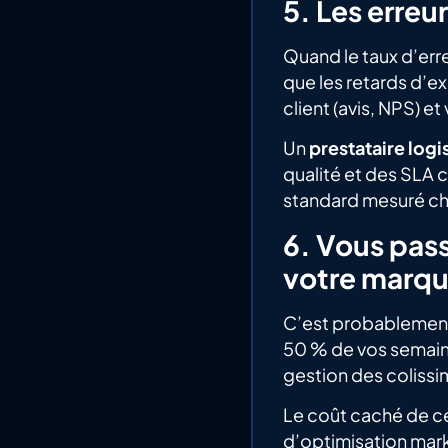
5. Les erreu
Quand le taux d’err
que les retards d’e
client (avis, NPS) 
Un
prestataire log
qualité et des SLA c
standard mesuré ch
6. Vous pas
votre marq
C’est probablement l
50 % de vos semaine
gestion des colissim
Le coût caché de ce
d’optimisation marke