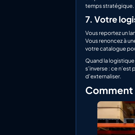
temps stratégique.
7. Votre log
Vous reportez un la
Vous renoncez à une
votre catalogue pour
Quand la logistique
s’inverse : ce n’est
d’externaliser.
Comment év