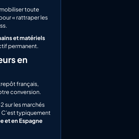
 mobiliser toute
pour « rattraper les
ss.
ains et matériels
ctif permanent.
eurs en
trepôt français,
otre conversion.
+2 sur les marchés
e. C’est typiquement
ce et en Espagne