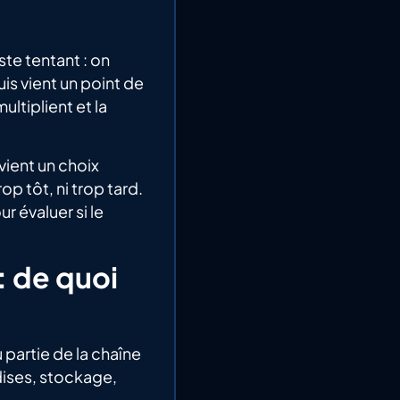
ste tentant : on
is vient un point de
ltiplient et la
ient un choix
op tôt, ni trop tard.
r évaluer si le
: de quoi
u partie de la chaîne
ises, stockage,