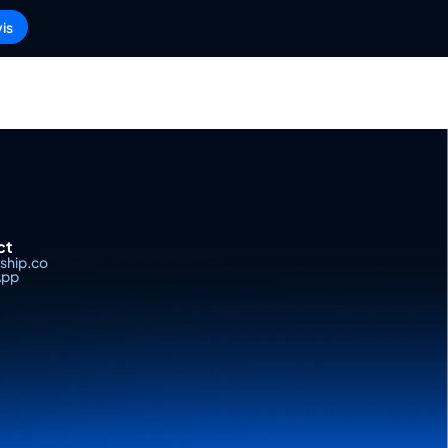
is
ct
iship.co
App