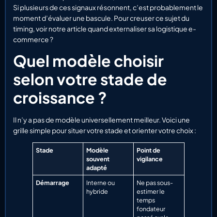
Si plusieurs de ces signaux résonnent, c’est probablement le
moment d’évaluer une bascule. Pour creuser ce sujet du
timing, voir notre article quand externaliser sa logistique e-
commerce ?
Quel modèle choisir
selon votre stade de
croissance ?
Il n’y a pas de modèle universellement meilleur. Voici une
grille simple pour situer votre stade et orienter votre choix :
Stade
Modèle
Point de
souvent
vigilance
adapté
Démarrage
Interne ou
Ne pas sous-
hybride
estimer le
temps
fondateur