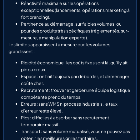
Réactivité maximale sur les opérations
exceptionnelles (lancements, opérations marketing à
fort branding).
Pertinence au démarrage, sur faibles volumes, ou
pour des produits très spécifiques (réglementés, sur-
mesure, à manipulation experte).
Les limites apparaissent à mesure que les volumes
grandissent :
Rigidité économique : les coûts fixes sont là, qu’il y ait
pic ou creux.
Espace : on finit toujours par déborder, et déménager
coûte cher.
Recrutement : trouver et garder une équipe logistique
compétente prend du temps.
Erreurs : sans WMS ni process industriels, le taux
d’erreur reste élevé.
Pics : difficiles à absorber sans recrutement
temporaire massif.
Transport : sans volume mutualisé, vous ne pouvez pas
obtenir les meilleures grilles tarifaires.