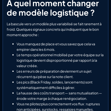
À quel moment changer
de modèle logistique ?
La bascule vers un modèle plus variabilisé se fait rarement à
froid. Quelques signaux concrets qui indiquent que le bon
moment approche :
Vous manquez de place et vous savez que cela va
empirer dans les 6 mois.
Le temps opérationnel mobilisé par votre équipe sur la
logistique devient disproportionné par rapport à la
valeur créée.
Les erreurs de préparation deviennent un sujet
récurrent qui pèse sur la note client.
Les pics (Black Friday, soldes, lancements) sont
systématiquement difficiles à gérer.
La hausse des coûts transport — sans mutualisation —
érode votre marge à chaque renégociation.
Vous ne pilotez plus correctement vos flux : ruptures
non anticipées, surstocks, ressaisies manuelles.