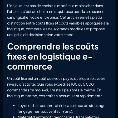
L’enjeu n’est pas de choisir le modèle le moins cher dans
l’absolu : c’est de choisir celui qui absorbera la croissance
sans rigidifier votre entreprise. Cet article remet à plat la
distinction entre coûts fixes et coûts variables appliquée à la
logistique, compare les deux grands modèles et propose
une grille de décision selon votre stade.
Comprendre les coûts
fixes en logistique e-
commerce
Un coût fixe est un coût que vous payez quel que soit votre
niveau d’activité. Que vous expédiiez 100 ou 5 000
commandes ce mois-ci, il reste à peu près le même. En
logistique interne, ces coûts s’accumulent rapidement :
Loyer ou bail commercial de la surface de stockage
(engagement souvent sur 9 ans).
Matériel d’entrepôt : rayonnages, transpalettes,