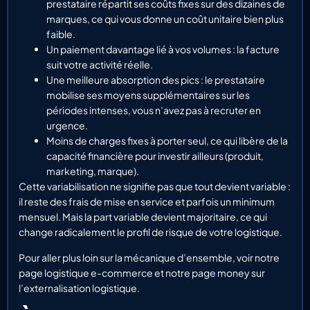
prestataire répartit ses coûts fixes sur des dizaines de
marques, ce qui vous donne un coût unitaire bien plus
faible.
Un paiement davantage lié à vos volumes : la facture
suit votre activité réelle.
Une meilleure absorption des pics : le prestataire
mobilise ses moyens supplémentaires sur les
périodes intenses, vous n’avez pas à recruter en
urgence.
Moins de charges fixes à porter seul, ce qui libère de la
capacité financière pour investir ailleurs (produit,
marketing, marque).
Cette variabilisation ne signifie pas que tout devient variable :
il reste des frais de mise en service et parfois un minimum
mensuel. Mais la part variable devient majoritaire, ce qui
change radicalement le profil de risque de votre logistique.
Pour aller plus loin sur la mécanique d’ensemble, voir notre
page logistique e-commerce et notre page money sur
l’externalisation logistique.