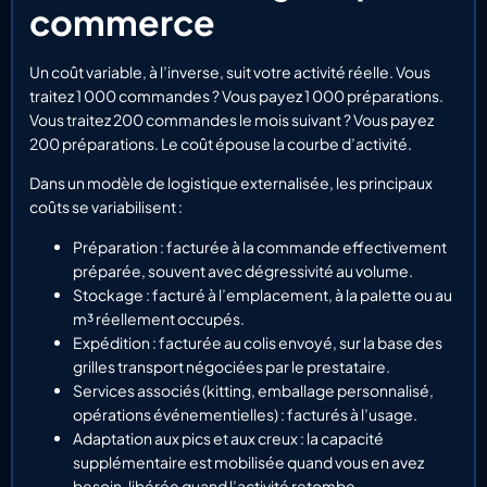
commerce
Un coût variable, à l’inverse, suit votre activité réelle. Vous
traitez 1 000 commandes ? Vous payez 1 000 préparations.
Vous traitez 200 commandes le mois suivant ? Vous payez
200 préparations. Le coût épouse la courbe d’activité.
Dans un modèle de logistique externalisée, les principaux
coûts se variabilisent :
Préparation : facturée à la commande effectivement
préparée, souvent avec dégressivité au volume.
Stockage : facturé à l’emplacement, à la palette ou au
m³ réellement occupés.
Expédition : facturée au colis envoyé, sur la base des
grilles transport négociées par le prestataire.
Services associés (kitting, emballage personnalisé,
opérations événementielles) : facturés à l’usage.
Adaptation aux pics et aux creux : la capacité
supplémentaire est mobilisée quand vous en avez
besoin, libérée quand l’activité retombe.