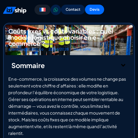
Contact
Devis
Coûts fixes vs coûts variables : quel
modèle logistique choisir en e-
commerce ?
a.taranto@iziship.co
22/06/2026
Hors série
Sommaire
En e-commerce, la croissance des volumes ne change pas
seulement votre chiffre d’affaires : elle modifie en
profondeur l’équilibre économique de votre logistique.
Gérer ses opérations en interne peut sembler rentable au
démarrage — vous avez le contrôle, vous limitez les
intermédiaires, vous connaissez chaque mouvement de
stock. Mais les coûts fixes que ce modèle implique
augmentent vite, et ils restent là même quand l’activité
ralentit.