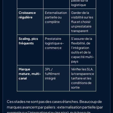
passé sur la
logistique
Croissance
Externalisation
Garder de la
régulière
partielle ou
visibilité sur les
complète
flux et choisir
un prestataire
transparent
Scaling, pics
Prestataire
S’assurer de la
fréquents
logistique e-
flexibilité, de
commerce
l’intégration
outils et de la
capacité multi-
pays
Marque
3PL /
Vérifier les SLA,
mature, multi-
fulfillment
la transparence
canal
intégré
tarifaire et les
conditions de
sortie
Ces stades ne sont pas des cases étanches. Beaucoup de
marques avancent par paliers : externalisation partielle (par
exemple sur l’international ou les pics), puis bascule